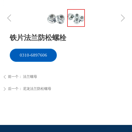
ꁆ
ꁇ
铁片法兰防松螺栓
0310-6897606
前一个：
法兰螺母
ꄴ
后一个：
尼龙法兰防松螺母
ꄲ