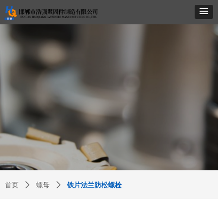
首页
ꄲ
螺母
ꄲ
铁片法兰防松螺栓